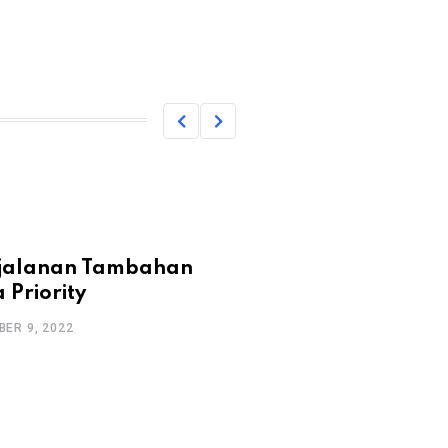
rjalanan Tambahan
 Priority
ER 9, 2022