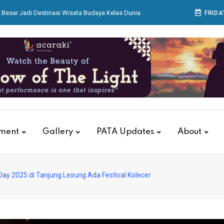
Besar Jadi Destinasi Wisata Budaya Kelas Dunia
FRIDA
ikan Kantor dan Gudang Regional 8 Surabaya
 Bagian Produksi Bekerja Menyiapkan Sajian di
ar Aksara Nusantara di Acaraki
ualitas Pelayanan, KAI Services Gelar Training
Petugas Luxury Lounge
tment
Gallery
PATA Updates
About
Day 2025 di Tanjung Lesung Ada Festival Kolecer