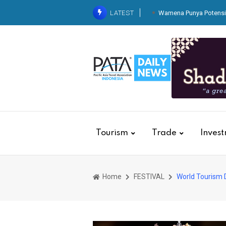
LATEST
Wamena Punya Potensi 
KAI Services Resm
Dari Balik Dapur Pegawai
Kereta
Belaj
Tingkatkan Standarisasi K
Basic Hospitality untuk 
Tourism
Trade
Inves
Home
FESTIVAL
World Tourism 