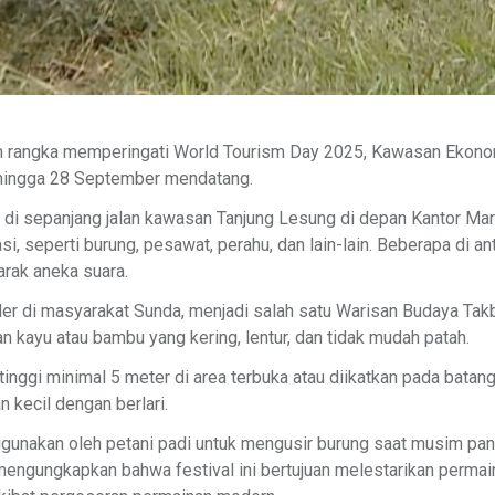
am rangka memperingati World Tourism Day 2025, Kawasan Ekon
 hingga 28 September mendatang.
 di sepanjang jalan kawasan Tanjung Lesung di depan Kantor Mark
, seperti burung, pesawat, perahu, dan lain-lain. Beberapa di a
rak aneka suara.
uler di masyarakat Sunda, menjadi salah satu Warisan Budaya Ta
han kayu atau bambu yang kering, lentur, dan tidak mudah patah.
inggi minimal 5 meter di area terbuka atau diikatkan pada batang 
 kecil dengan berlari.
digunakan oleh petani padi untuk mengusir burung saat musim pan
mengungkapkan bahwa festival ini bertujuan melestarikan permain