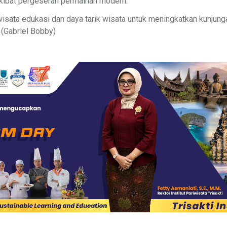
kibat pergeseran permainan modern.
 wisata edukasi dan daya tarik wisata untuk meningkatkan kunjun
 (Gabriel Bobby)