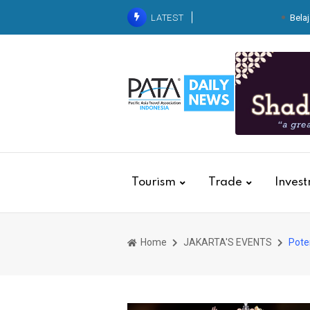
LATEST
Belaj
ITDC Group dan Polda NTB
Indonesia 2026
Kolaborasi dengan Basarn
Kebakaran
Krista Exhib
Dari Balik Dapur Pegawai
Kereta
Tourism
Trade
Inves
Home
JAKARTA'S EVENTS
Pote