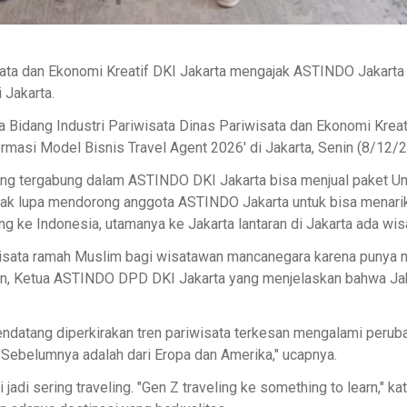
isata dan Ekonomi Kreatif DKI Jakarta mengajak ASTINDO Jakart
 Jakarta.
la Bidang Industri Pariwisata Dinas Pariwisata dan Ekonomi Kre
rmasi Model Bisnis Travel Agent 2026' di Jakarta, Senin (8/12/2
yang tergabung dalam ASTINDO DKI Jakarta bisa menjual paket Um
 tak lupa mendorong anggota ASTINDO Jakarta untuk bisa menari
ing ke Indonesia, utamanya ke Jakarta lantaran di Jakarta ada wi
sata ramah Muslim bagi wisatawan mancanegara karena punya n
n, Ketua ASTINDO DPD DKI Jakarta yang menjelaskan bahwa Jaka
datang diperkirakan tren pariwisata terkesan mengalami peruba
 Sebelumnya adalah dari Eropa dan Amerika," ucapnya.
adi sering traveling. "Gen Z traveling ke something to learn,"