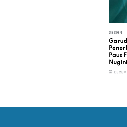
DESIGN
Garud
Pener
Paus F
Nugin
DECEMB