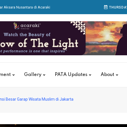
ar Aksara Nusantara di Acaraki
THURSDAY
 Matangkan Persiapan Pertamina Grand Prix of
as, KAI Services Gelar Pelatihan Tanggap Darurat
itions Group Buka IndoBeauty Expo 2026
 Bagian Produksi Bekerja Menyiapkan Sajian di
tment
Gallery
PATA Updates
About
nsi Besar Garap Wisata Muslim di Jakarta