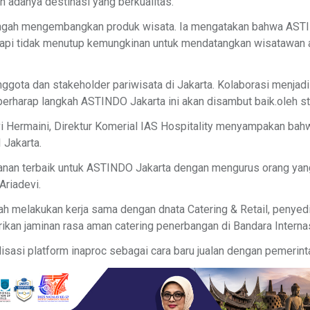
n adanya destinasi yang berkualitas.
tengah mengembangkan produk wisata. Ia mengatakan bahwa ASTI
tapi tidak menutup kemungkinan untuk mendatangkan wisatawan a
ggota dan stakeholder pariwisata di Jakarta. Kolaborasi menjad
a berharap langkah ASTINDO Jakarta ini akan disambut baik.oleh st
 Hermaini, Direktur Komerial IAS Hospitality menyampakan bahw
Jakarta.
anan terbaik untuk ASTINDO Jakarta dengan mengurus orang yang d
Ariadevi.
udah melakukan kerja sama dengan dnata Catering & Retail, penyedi
an jaminan rasa aman catering penerbangan di Bandara Internasio
isasi platform inaproc sebagai cara baru jualan dengan pemerint