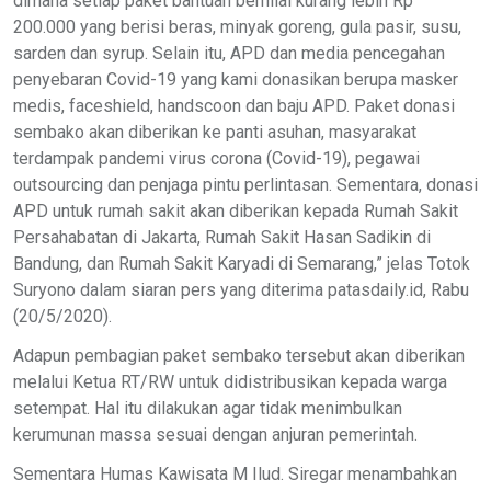
dimana setiap paket bantuan bernilai kurang lebih Rp
200.000 yang berisi beras, minyak goreng, gula pasir, susu,
sarden dan syrup. Selain itu, APD dan media pencegahan
penyebaran Covid-19 yang kami donasikan berupa masker
medis, faceshield, handscoon dan baju APD. Paket donasi
sembako akan diberikan ke panti asuhan, masyarakat
terdampak pandemi virus corona (Covid-19), pegawai
outsourcing dan penjaga pintu perlintasan. Sementara, donasi
APD untuk rumah sakit akan diberikan kepada Rumah Sakit
Persahabatan di Jakarta, Rumah Sakit Hasan Sadikin di
Bandung, dan Rumah Sakit Karyadi di Semarang,” jelas Totok
Suryono dalam siaran pers yang diterima patasdaily.id, Rabu
(20/5/2020).
Adapun pembagian paket sembako tersebut akan diberikan
melalui Ketua RT/RW untuk didistribusikan kepada warga
setempat. Hal itu dilakukan agar tidak menimbulkan
kerumunan massa sesuai dengan anjuran pemerintah.
Sementara Humas Kawisata M Ilud. Siregar menambahkan