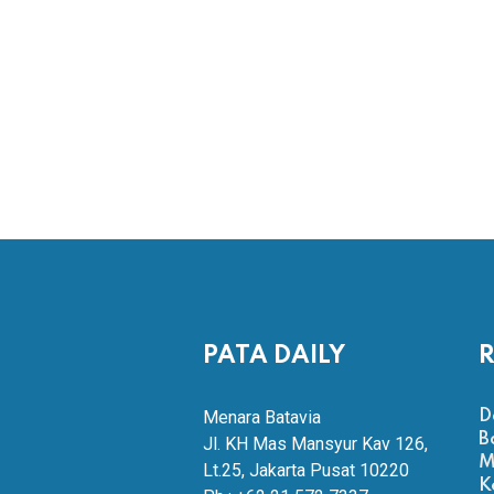
PATA DAILY
R
Menara Batavia
D
B
Jl. KH Mas Mansyur Kav 126,
M
Lt.25, Jakarta Pusat 10220
K