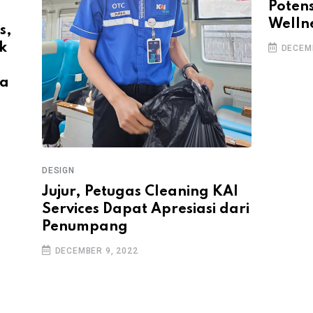
Potens
Welln
s,
k
DECEMB
ia
DESIGN
Jujur, Petugas Cleaning KAI
Services Dapat Apresiasi dari
Penumpang
DECEMBER 9, 2022