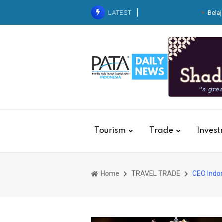
LATEST
Belaj
ITDC Group dan Polda NTB
Indonesia 2026
Kolaborasi dengan Basarn
Kebakaran
Krista Exhib
Dari Balik Dapur Pegawai
Kereta
Tourism
Trade
Inves
Home
TRAVEL TRADE
CEO Indon