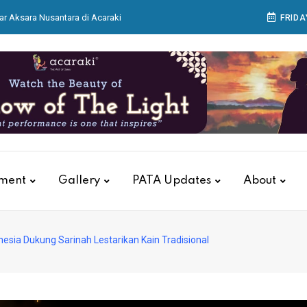
ar Aksara Nusantara di Acaraki
FRIDA
 Matangkan Persiapan Pertamina Grand Prix of
as, KAI Services Gelar Pelatihan Tanggap Darurat
itions Group Buka IndoBeauty Expo 2026
 Bagian Produksi Bekerja Menyiapkan Sajian di
tment
Gallery
PATA Updates
About
esia Dukung Sarinah Lestarikan Kain Tradisional