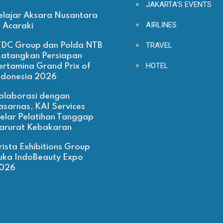
JAKARTA'S EVENTS
elajar Aksara Nusantara
AIRLINES
i Acaraki
TRAVEL
TDC Group dan Polda NTB
atangkan Persiapan
HOTEL
ertamina Grand Prix of
ndonesia 2026
olaborasi dengan
asarnas, KAI Services
elar Pelatihan Tanggap
arurat Kebakaran
rista Exhibitions Group
uka IndoBeauty Expo
026