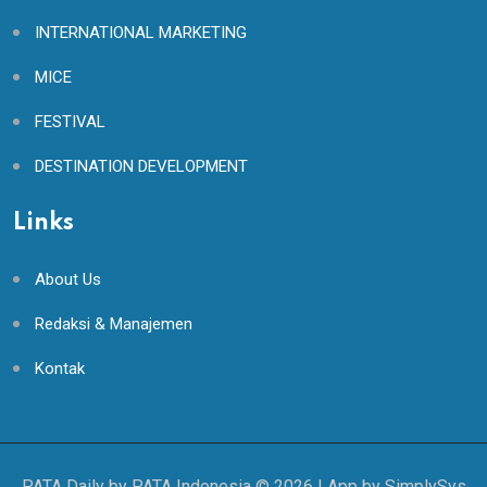
INTERNATIONAL MARKETING
MICE
FESTIVAL
DESTINATION DEVELOPMENT
Links
About Us
Redaksi & Manajemen
Kontak
PATA Daily by PATA Indonesia ©
2026
| App by
SimplySys