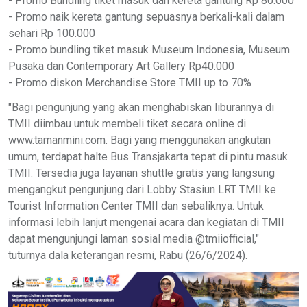
- Promo Bundling tiket masuk dan kereta gantung Rp 80.000
- Promo naik kereta gantung sepuasnya berkali-kali dalam
sehari Rp 100.000
- Promo bundling tiket masuk Museum Indonesia, Museum
Pusaka dan Contemporary Art Gallery Rp40.000
- Promo diskon Merchandise Store TMII up to 70%
"Bagi pengunjung yang akan menghabiskan liburannya di
TMII diimbau untuk membeli tiket secara online di
www.tamanmini.com. Bagi yang menggunakan angkutan
umum, terdapat halte Bus Transjakarta tepat di pintu masuk
TMII. Tersedia juga layanan shuttle gratis yang langsung
mengangkut pengunjung dari Lobby Stasiun LRT TMII ke
Tourist Information Center TMII dan sebaliknya. Untuk
informasi lebih lanjut mengenai acara dan kegiatan di TMII
dapat mengunjungi laman sosial media @tmiiofficial,"
tuturnya dala keterangan resmi, Rabu (26/6/2024).