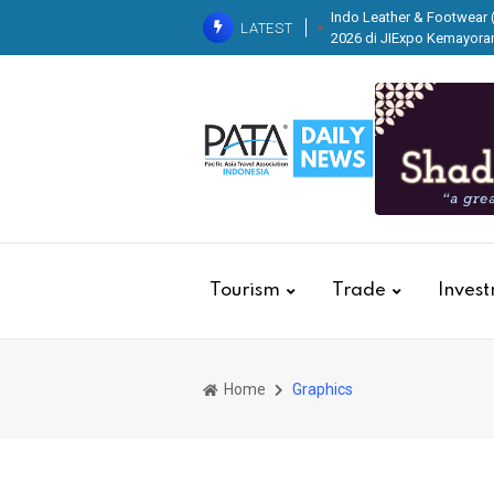
Indo Leather & Footwear (
LATEST
2026 di JIExpo Kemayora
IndoHealthc
Ratri Paramita, TMII tak 
Ekonomi dan Pelestarian
Krista Exhib
Tourism
Trade
Inves
Home
Graphics