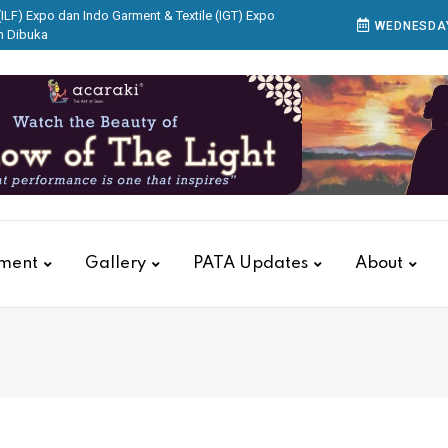
ILF) Expo dan Indo Garment & Textile (IGT) Expo
WEDNESDAY
n Dibuka
are Gakeslab Expo 2026 Resmi Dibuka
Mengenal Batik di Acaraki
Hanya untuk Destinasi Wisata Berlibur tapi Penggerak
 Budaya
itions Group Buka IndoBeauty Expo 2026
tment
Gallery
PATA Updates
About