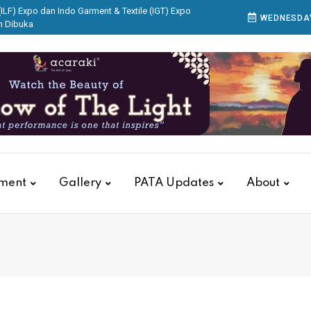
ILF) Expo dan Indo Garment & Textile (IGT) Expo
WEDNESDAY
n Dibuka
are Gakeslab Expo 2026 Resmi Dibuka
Mengenal Batik di Acaraki
Hanya untuk Destinasi Wisata Berlibur tapi Penggerak
 Budaya
itions Group Buka IndoBeauty Expo 2026
tment
Gallery
PATA Updates
About