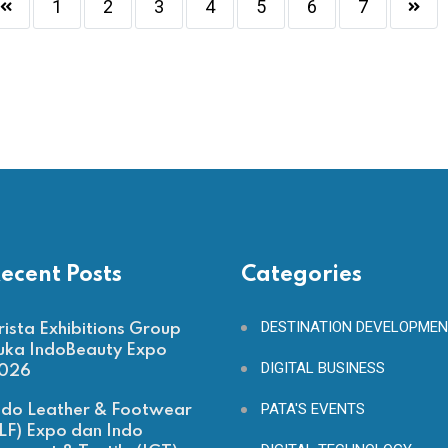
1
2
3
4
5
6
7
ecent Posts
Categories
DESTINATION DEVELOPME
rista Exhibitions Group
uka IndoBeauty Expo
DIGITAL BUSINESS
026
PATA'S EVENTS
ndo Leather & Footwear
ILF) Expo dan Indo