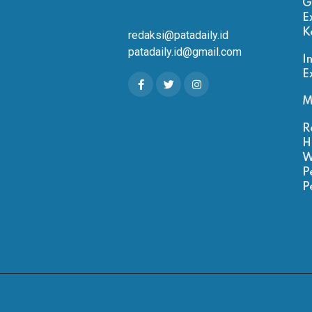
G
E
K
redaksi@patadaily.id
patadaily.id@gmail.com
I
E
M
R
H
W
P
P