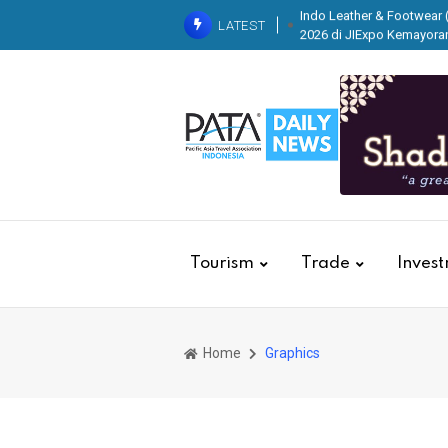
Indo Leather & Footwear (
LATEST
2026 di JIExpo Kemayora
IndoHealthc
Ratri Paramita, TMII tak 
Ekonomi dan Pelestarian
Krista Exhib
Tourism
Trade
Inves
Home
Graphics