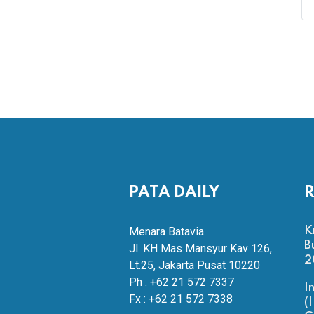
PATA DAILY
R
Menara Batavia
K
B
Jl. KH Mas Mansyur Kav 126,
2
Lt.25, Jakarta Pusat 10220
Ph : +62 21 572 7337
I
Fx : +62 21 572 7338
(