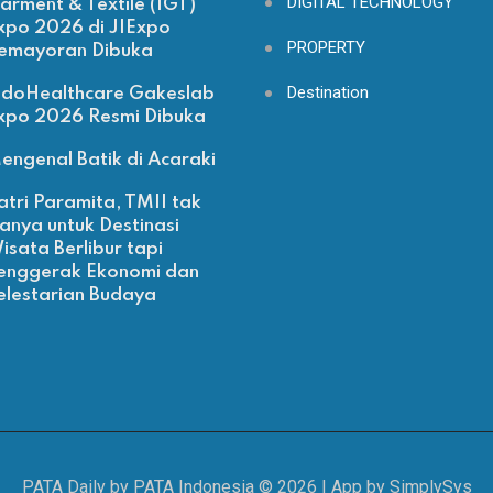
DIGITAL TECHNOLOGY
arment & Textile (IGT)
xpo 2026 di JIExpo
PROPERTY
emayoran Dibuka
Destination
ndoHealthcare Gakeslab
xpo 2026 Resmi Dibuka
engenal Batik di Acaraki
atri Paramita, TMII tak
anya untuk Destinasi
isata Berlibur tapi
enggerak Ekonomi dan
elestarian Budaya
PATA Daily by PATA Indonesia ©
2026
| App by
SimplySys