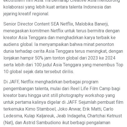
ekosistem film Asia. Ifa berharap Creative Asia mendorong
kolaborasi yang lebih kuat antara talenta Indonesia dan
jejaring kreatif regional.
Senior Director Content SEA Netflix, Malobika Banerji,
menegaskan komitmen Netflix untuk terus bermitra dengan
kreator Asia Tenggara dan menghadirkan karya terbaik ke
audiens global. Ia menyampaikan bahwa minat penonton
dunia terhadap cerita Asia Tenggara terus meningkat, dengan
lonjakan hampir 50% jam tonton global dari 2023 ke 2024
serta lebih dari 100 judul Asia Tenggara yang menembus Top
10 global sejak data tersebut dirilis.
Di JAFF, Netflix menghadirkan berbagai program
pengembangan talenta, mulai dari Reel Life Film Camp bagi
kreator baru hingga unit still photography workshop yang
untuk pertama kalinya digelar di JAFF. Sejumlah pembuat film
terkemuka Kimo Stamboel, Joko Anwar, Erik Matti, Carlo
Ledesma, Kulap Kaljareuk, Jeab Indageha, Chartchai Ketnust
(Nat), dan Astrid Sambudiono ikut berbagi pengalaman