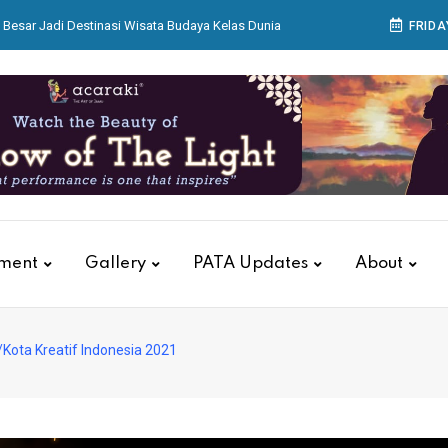
Besar Jadi Destinasi Wisata Budaya Kelas Dunia
FRIDA
ikan Kantor dan Gudang Regional 8 Surabaya
 Bagian Produksi Bekerja Menyiapkan Sajian di
ar Aksara Nusantara di Acaraki
ualitas Pelayanan, KAI Services Gelar Training
Petugas Luxury Lounge
tment
Gallery
PATA Updates
About
/Kota Kreatif Indonesia 2021