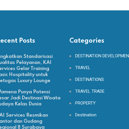
ecent Posts
Categories
DESTINATION DEVELOPME
ingkatkan Standarisasi
ualitas Pelayanan, KAI
TRAVEL
ervices Gelar Training
asic Hospitality untuk
DESTINATIONS
etugas Luxury Lounge
TRAVEL TRADE
amena Punya Potensi
esar Jadi Destinasi Wisata
PROPERTY
udaya Kelas Dunia
Destination
AI Services Resmikan
antor dan Gudang
egional 8 Surabaya