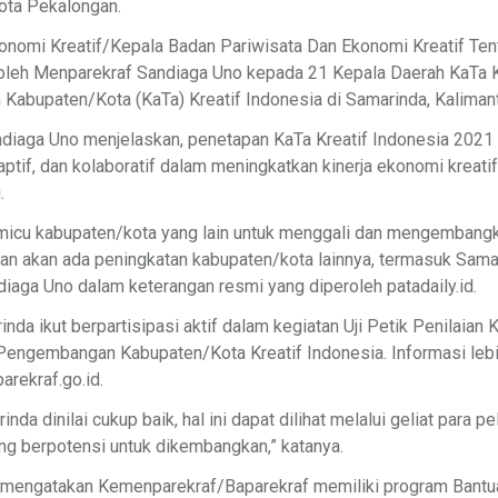
ota Pekalongan.
onomi Kreatif/Kepala Badan Pariwisata Dan Ekonomi Kreatif Ten
oleh Menparekraf Sandiaga Uno kepada 21 Kepala Daerah KaTa K
bupaten/Kota (KaTa) Kreatif Indonesia di Samarinda, Kalimant
diaga Uno menjelaskan, penetapan KaTa Kreatif Indonesia 202
daptif, dan kolaboratif dalam meningkatkan kinerja ekonomi krea
.
emicu kabupaten/kota yang lain untuk menggali dan mengembangk
an akan ada peningkatan kabupaten/kota lainnya, termasuk Sama
aga Uno dalam keterangan resmi yang diperoleh patadaily.id.
da ikut berpartisipasi aktif dalam kegiatan Uji Petik Penilaian
Pengembangan Kabupaten/Kota Kreatif Indonesia. Informasi leb
arekraf.go.id.
da dinilai cukup baik, hal ini dapat dilihat melalui geliat para p
ang berpotensi untuk dikembangkan,” katanya.
ga mengatakan Kemenparekraf/Baparekraf memiliki program Bantu