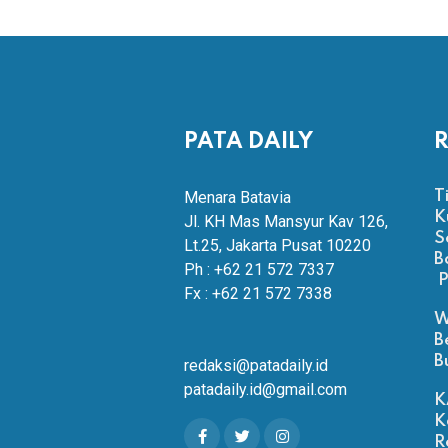
PATA DAILY
R
Menara Batavia
T
K
Jl. KH Mas Mansyur Kav 126,
S
Lt.25, Jakarta Pusat 10220
B
Ph : +62 21 572 7337
P
Fx : +62 21 572 7338
W
B
B
redaksi@patadaily.id
patadaily.id@gmail.com
K
K
R