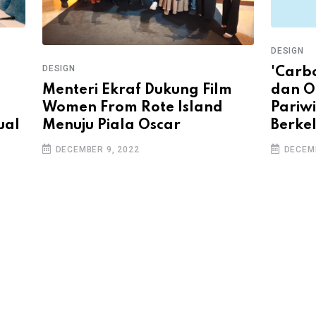
DESIGN
DESIGN
'Carbo
Menteri Ekraf Dukung Film
dan O
Women From Rote Island
Pariwi
ual
Menuju Piala Oscar
Berke
DECEMBER 9, 2022
DECEMB