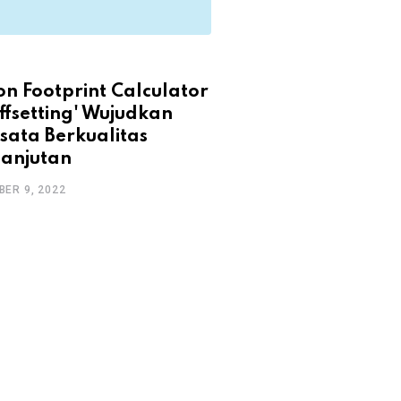
n Footprint Calculator
ffsetting' Wujudkan
sata Berkualitas
lanjutan
ER 9, 2022
DESIGN
Masyarakat Suka
Mengenakan Keb
DECEMBER 9, 2022