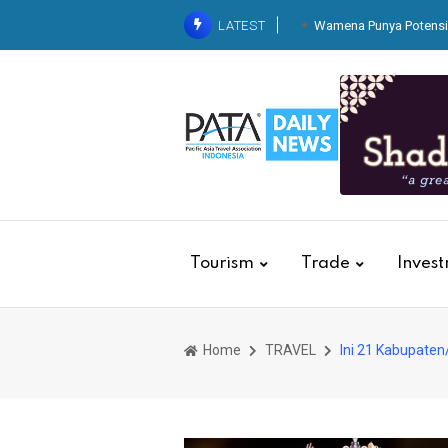
LATEST
Wamena Punya Potensi 
KAI Services Resm
Dari Balik Dapur Pegawai
Kereta
Belaj
Tingkatkan Standarisasi K
Basic Hospitality untuk 
Tourism
Trade
Inves
Home
TRAVEL
Ini 21 Kabupaten