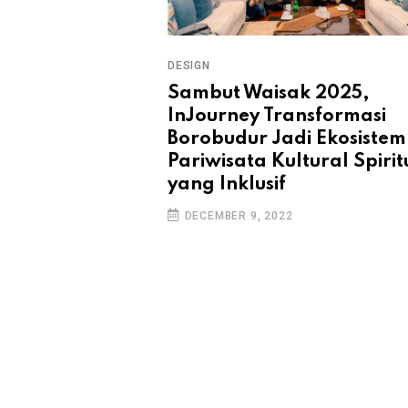
DESIGN
ro Hotel dan
Sambut Waisak 2025,
tel Hadirkan
InJourney Transformasi
Kuliner
Borobudur Jadi Ekosistem
Kediaman
Pariwisata Kultural Spirit
wisata, Ndalem
yang Inklusif
n Yogyakarta
DECEMBER 9, 2022