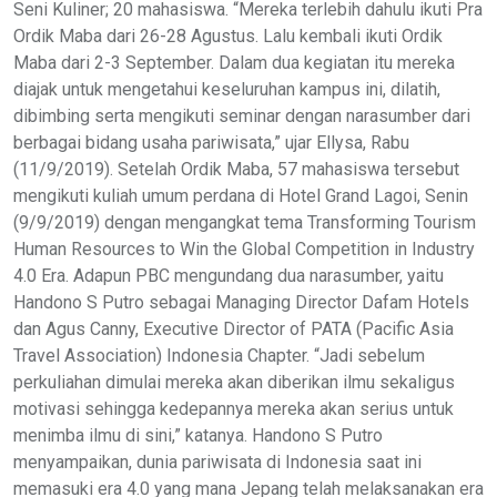
Seni Kuliner; 20 mahasiswa. “Mereka terlebih dahulu ikuti Pra
Ordik Maba dari 26-28 Agustus. Lalu kembali ikuti Ordik
Maba dari 2-3 September. Dalam dua kegiatan itu mereka
diajak untuk mengetahui keseluruhan kampus ini, dilatih,
dibimbing serta mengikuti seminar dengan narasumber dari
berbagai bidang usaha pariwisata,” ujar Ellysa, Rabu
(11/9/2019). Setelah Ordik Maba, 57 mahasiswa tersebut
mengikuti kuliah umum perdana di Hotel Grand Lagoi, Senin
(9/9/2019) dengan mengangkat tema Transforming Tourism
Human Resources to Win the Global Competition in Industry
4.0 Era. Adapun PBC mengundang dua narasumber, yaitu
Handono S Putro sebagai Managing Director Dafam Hotels
dan Agus Canny, Executive Director of PATA (Pacific Asia
Travel Association) Indonesia Chapter. “Jadi sebelum
perkuliahan dimulai mereka akan diberikan ilmu sekaligus
motivasi sehingga kedepannya mereka akan serius untuk
menimba ilmu di sini,” katanya. Handono S Putro
menyampaikan, dunia pariwisata di Indonesia saat ini
memasuki era 4.0 yang mana Jepang telah melaksanakan era