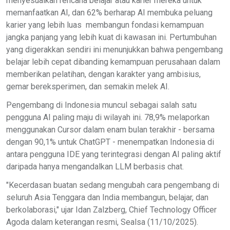
menyesuaikan rencana belajar atau karier mereka untuk
memanfaatkan AI, dan 62% berharap AI membuka peluang
karier yang lebih luas membangun fondasi kemampuan
jangka panjang yang lebih kuat di kawasan ini. Pertumbuhan
yang digerakkan sendiri ini menunjukkan bahwa pengembang
belajar lebih cepat dibanding kemampuan perusahaan dalam
memberikan pelatihan, dengan karakter yang ambisius,
gemar bereksperimen, dan semakin melek AI.
Pengembang di Indonesia muncul sebagai salah satu
pengguna AI paling maju di wilayah ini. 78,9% melaporkan
menggunakan Cursor dalam enam bulan terakhir - bersama
dengan 90,1% untuk ChatGPT - menempatkan Indonesia di
antara pengguna IDE yang terintegrasi dengan AI paling aktif
daripada hanya mengandalkan LLM berbasis chat.
"Kecerdasan buatan sedang mengubah cara pengembang di
seluruh Asia Tenggara dan India membangun, belajar, dan
berkolaborasi," ujar Idan Zalzberg, Chief Technology Officer
Agoda dalam keterangan resmi, Sealsa (11/10/2025).