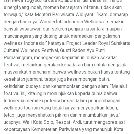
Istimewa Yogyakarta atas kolaborasi luar biasa ini. Tanpa
sinergi yang indah, momen bersejarah ini tentu tidak akan
terwujud,” kata Menteri Pariwisata Widiyanti. “Kami berharap
dengan hadirnya ‘Wonderful Indonesia Wellness’, semakin
banyak wisatawan dari seluruh penjuru nusantara maupun
mancanegara yang datang untuk merasakan pengalaman
wellness Indonesia,” katanya. Project Leader Royal Surakarta
Cultural Wellness Festival, Gusti Raden Ayu Putri
Purnaningrum, menegaskan kegiatan ini bukan sekadar
festival, melainkan gerakan kesadaran baru untuk mengajak
masyarakat memahami bahwa wellness bukan hanya tentang
kesehatan jasmani, tetapi juga keseimbangan batin,
keindahan budaya, dan keharmonisan dengan alam. “Melalui
festival ini, kita ingin menunjukkan kepada dunia bahwa
Indonesia memiliki potensi besar dalam pengembangan
wellness tourism yang tidak hanya menyegarkan tubuh,
tetapi juga menyehatkan pikiran dan menumbuhkan jiwa,”
ucapnya. Wali Kota Solo, Respati Ardi, turut mengapresiasi
kepercayaan Kementerian Pariwisata yang menunjuk Kota