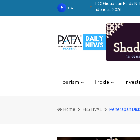
Kolaborasi dengan Basarn
LATEST
Kebakaran
Krista Exhib
Indo Leather & Footwear (
2026 di JIExpo Kemayora
Belaj
Tourism
Trade
Inves
Home
FESTIVAL
Penerapan Disk