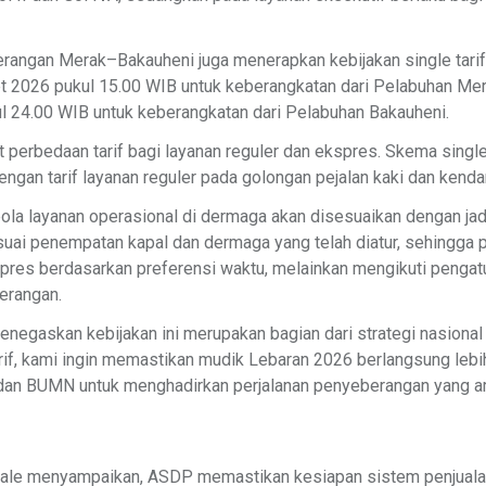
berangan Merak–Bakauheni juga menerapkan kebijakan single tarif
t 2026 pukul 15.00 WIB untuk keberangkatan dari Pelabuhan Mer
l 24.00 WIB untuk keberangkatan dari Pelabuhan Bakauheni.
t perbedaan tarif bagi layanan reguler dan ekspres. Skema single
engan tarif layanan reguler pada golongan pejalan kaki dan ken
pola layanan operasional di dermaga akan disesuaikan dengan ja
esuai penempatan kapal dan dermaga yang telah diatur, sehingga p
pres berdasarkan preferensi waktu, melainkan mengikuti pengat
erangan.
negaskan kebijakan ini merupakan bagian dari strategi nasional 
arif, kami ingin memastikan mudik Lebaran 2026 berlangsung lebih t
 dan BUMN untuk menghadirkan perjalanan penyeberangan yang 
le menyampaikan, ASDP memastikan kesiapan sistem penjualan 