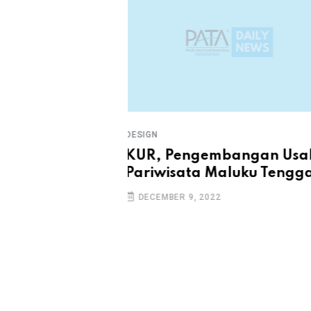
DESIGN
bangan Usaha
Garuda Indonesia Dukun
aluku Tenggara
Penerbangan Kemanusia
ke NTT
DECEMBER 9, 2022