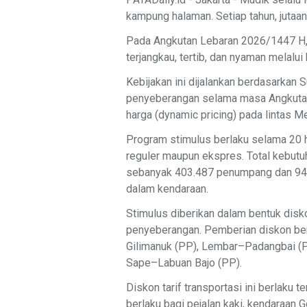
kampung halaman. Setiap tahun, jutaan
Pada Angkutan Lebaran 2026/1447 H,
terjangkau, tertib, dan nyaman melalui
Kebijakan ini dijalankan berdasarkan 
penyeberangan selama masa Angkutan 
harga (dynamic pricing) pada lintas 
Program stimulus berlaku selama 20 
reguler maupun ekspres. Total kebut
sebanyak 403.487 penumpang dan 945
dalam kendaraan.
Stimulus diberikan dalam bentuk diskon
penyeberangan. Pemberian diskon ber
Gilimanuk (PP), Lembar–Padangbai (P
Sape–Labuan Bajo (PP).
Diskon tarif transportasi ini berlaku
berlaku bagi pejalan kaki, kendaraan G