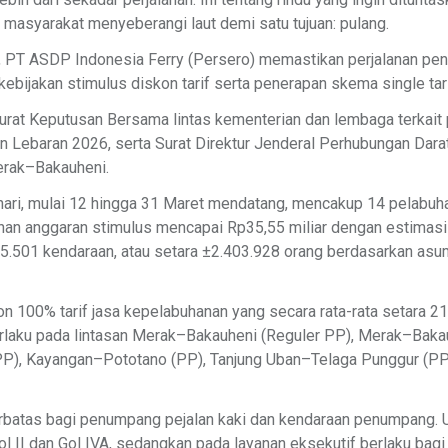
 masyarakat menyeberangi laut demi satu tujuan: pulang.
 PT ASDP Indonesia Ferry (Persero) memastikan perjalanan pen
 kebijakan stimulus diskon tarif serta penerapan skema single tari
Surat Keputusan Bersama lintas kementerian dan lembaga terkait p
Lebaran 2026, serta Surat Direktur Jenderal Perhubungan Darat
Merak–Bakauheni.
hari, mulai 12 hingga 31 Maret mendatang, mencakup 14 pelabuh
uhan anggaran stimulus mencapai Rp35,55 miliar dengan estimas
.501 kendaraan, atau setara ±2.403.928 orang berdasarkan asu
 100% tarif jasa kepelabuhanan yang secara rata-rata setara 21,9%
laku pada lintasan Merak–Bakauheni (Reguler PP), Merak–Bakau
P), Kayangan–Pototano (PP), Tanjung Uban–Telaga Punggur (PP),
 terbatas bagi penumpang pejalan kaki dan kendaraan penumpang. U
ol II dan Gol IVA, sedangkan pada layanan eksekutif berlaku bagi 