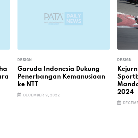
DESIGN
DESIGN
Kejurnas Balap Motor
g
Sandi
Sportbike Pertamina
an
Perku
Mandalika Racing Series
Cerit
2024
DECEMB
DECEMBER 9, 2022