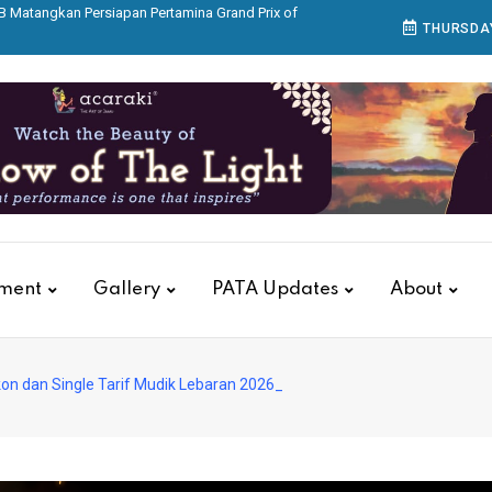
as, KAI Services Gelar Pelatihan Tanggap Darurat
THURSDAY
itions Group Buka IndoBeauty Expo 2026
ILF) Expo dan Indo Garment & Textile (IGT) Expo
n Dibuka
ar Aksara Nusantara di Acaraki
tment
Gallery
PATA Updates
About
on dan Single Tarif Mudik Lebaran 2026_