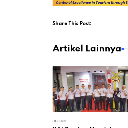
Share This Post:
Artikel Lainnya
 20 Airlines
nia
DESIGN