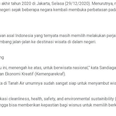
s akhir tahun 2020 di Jakarta, Selasa (29/12/2020). Menurutnya,
r negeri sejak beberapa negara kembali membuka perbatasan pa
an asal Indonesia yang ternyata masih memilih melakukan perja
imbang jalan-jalan ke destinasi wisata di dalam negeri.
ng
i, menengah ke atas, untuk berwisata nasional,” kata Sandiaga
an Ekonomi Kreatif (Kemenparekraf).
ata di Tanah Air umumnya sudah sangat siap untuk menyambut wi
asi cleanliness, health, safety, and environmental sustainibilit
ngga bisa memberikan kepastian bagi wisnus untuk memilih berku