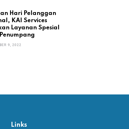
DESIGN
an Hari Pelanggan
Simak Ketentuan
al, KAI Services
Persyaratan Terb
kan Layanan Spesial
Masyarakat Period
 Penumpang
DECEMBER 9, 2022
ER 9, 2022
Links