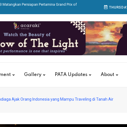
 Matangkan Persiapan Pertamina Grand Prix of
THURSDAY
as, KAI Services Gelar Pelatihan Tanggap Darurat
itions Group Buka IndoBeauty Expo 2026
ILF) Expo dan Indo Garment & Textile (IGT) Expo
n Dibuka
ar Aksara Nusantara di Acaraki
tment
Gallery
PATA Updates
About
diaga Ajak Orang Indonesia yang Mampu Traveling di Tanah Air