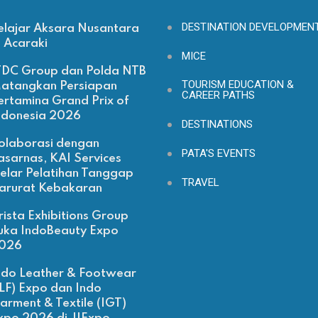
DESTINATION DEVELOPMEN
elajar Aksara Nusantara
i Acaraki
MICE
TDC Group dan Polda NTB
TOURISM EDUCATION &
atangkan Persiapan
CAREER PATHS
ertamina Grand Prix of
ndonesia 2026
DESTINATIONS
olaborasi dengan
PATA'S EVENTS
asarnas, KAI Services
elar Pelatihan Tanggap
TRAVEL
arurat Kebakaran
rista Exhibitions Group
uka IndoBeauty Expo
026
ndo Leather & Footwear
ILF) Expo dan Indo
arment & Textile (IGT)