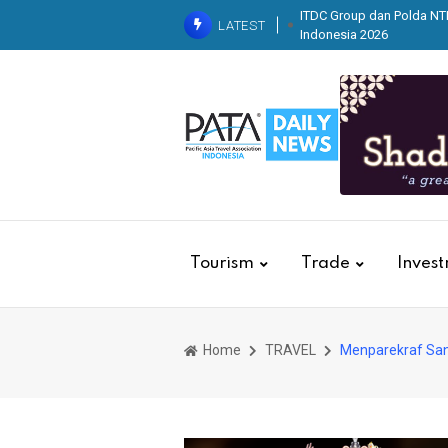
ITDC Group dan Polda NTB
LATEST
Indonesia 2026
Kolaborasi dengan Basarn
Kebakaran
Krista Exhib
Indo Leather & Footwear (
2026 di JIExpo Kemayora
Belaj
Tourism
Trade
Inves
Home
TRAVEL
Menparekraf San