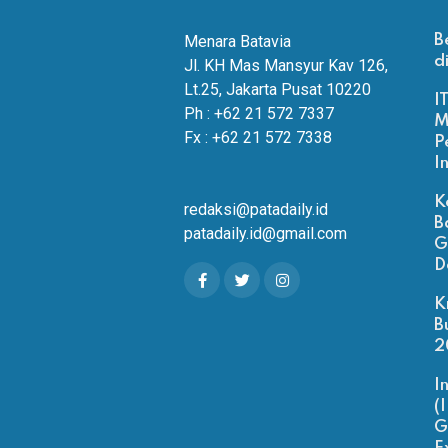
Menara Batavia
B
d
Jl. KH Mas Mansyur Kav 126,
Lt.25, Jakarta Pusat 10220
I
Ph : +62 21 572 7337
M
Fx : +62 21 572 7338
P
I
K
redaksi@patadaily.id
B
patadaily.id@gmail.com
G
D
K
B
2
I
(
G