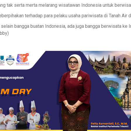
 tak serta merta melarang wisatawan Indonesia untuk berwisata
berpihakan terhadap para pelaku usaha pariwisata di Tanah Air d
 selain bangga buatan Indonesia, ada juga bangga berwisata ke I
obby)