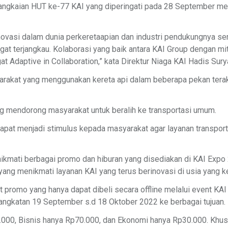
i rangkaian HUT ke-77 KAI yang diperingati pada 28 September m
novasi dalam dunia perkeretaapian dan industri pendukungnya se
gat terjangkau. Kolaborasi yang baik antara KAI Group dengan mi
 Adaptive in Collaboration,” kata Direktur Niaga KAI Hadis Sury
arakat yang menggunakan kereta api dalam beberapa pekan terak
ng mendorong masyarakat untuk beralih ke transportasi umum.
apat menjadi stimulus kepada masyarakat agar layanan transporta
kmati berbagai promo dan hiburan yang disediakan di KAI Expo 2
g menikmati layanan KAI yang terus berinovasi di usia yang ke-
t promo yang hanya dapat dibeli secara offline melalui event KAI
angkatan 19 September s.d 18 Oktober 2022 ke berbagai tujuan.
.000, Bisnis hanya Rp70.000, dan Ekonomi hanya Rp30.000. Khus