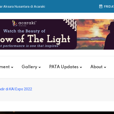
ar Aksara Nusantara di Acaraki
FRIDA
 Matangkan Persiapan Pertamina Grand Prix of
as, KAI Services Gelar Pelatihan Tanggap Darurat
itions Group Buka IndoBeauty Expo 2026
 Bagian Produksi Bekerja Menyiapkan Sajian di
tment
Gallery
PATA Updates
About
dir di KAI Expo 2022