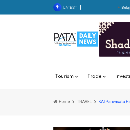
LATEST
Belaj
ITDC Group dan Polda NTB
Indonesia 2026
Kolaborasi dengan Basarn
Kebakaran
Krista Exhib
Dari Balik Dapur Pegawai
Kereta
Tourism
Trade
Inves
Home
TRAVEL
KAI Pariwisata Ha