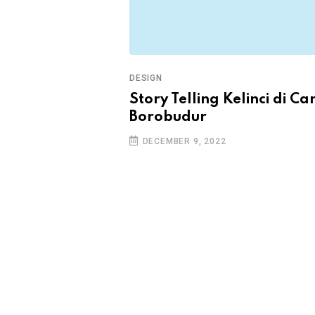
DESIGN
kung Penuh
Story Telling Kelinci di Ca
yanan
Borobudur
daraan dan
DECEMBER 9, 2022
 Libur Nataru