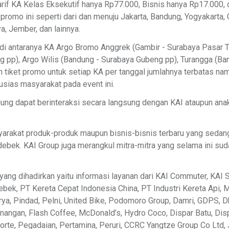
tarif KA Kelas Eksekutif hanya Rp77.000, Bisnis hanya Rp17.000
 promo ini seperti dari dan menuju Jakarta, Bandung, Yogyakarta,
a, Jember, dan lainnya.
 antaranya KA Argo Bromo Anggrek (Gambir - Surabaya Pasar Tur
ng pp), Argo Wilis (Bandung - Surabaya Gubeng pp), Turangga (B
ah tiket promo untuk setiap KA per tanggal jumlahnya terbatas 
sias masyarakat pada event ini.
jung dapat berinteraksi secara langsung dengan KAI ataupun an
arakat produk-produk maupun bisnis-bisnis terbaru yang sedan
bek. KAI Group juga merangkul mitra-mitra yang selama ini sud
ang dihadirkan yaitu informasi layanan dari KAI Commuter, KAI S
bek, PT Kereta Cepat Indonesia China, PT Industri Kereta Api, MRT
arya, Pindad, Pelni, United Bike, Podomoro Group, Damri, GDPS, D
enangan, Flash Coffee, McDonald’s, Hydro Coco, Dispar Batu, Dis
orte, Pegadaian, Pertamina, Peruri, CCRC Yangtze Group Co Ltd, 