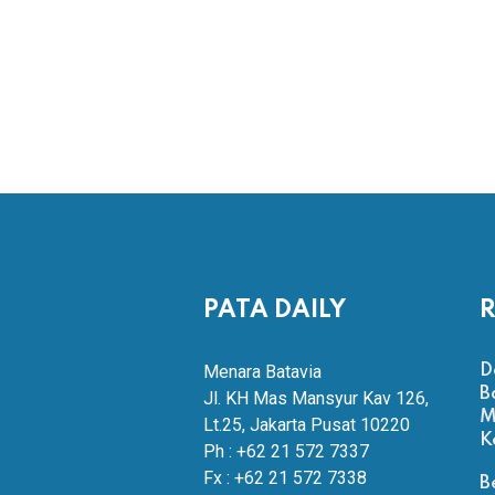
PATA DAILY
R
Menara Batavia
D
B
Jl. KH Mas Mansyur Kav 126,
M
Lt.25, Jakarta Pusat 10220
K
Ph : +62 21 572 7337
Fx : +62 21 572 7338
B