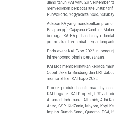
ulang tahun KAI yaitu 28 September, 
menyediakan berbagai rute untuk tarif
Purwokerto, Yogyakarta, Solo, Surabay
Adapun KA yang mendapatkan promo di
Balapan pp), Gajayana (Gambir - Mala
berbagai KA-KA pilihan lainnya. Juml
promo akan bertambah tergantung antu
Pada event KAI Expo 2022 ini pengun
ini menopang bisnis perusahaan.
KAI juga memperlihatkan kepada masy
Cepat Jakarta Bandung dan LRT Jabode
memeriahkan KAI Expo 2022.
Produk-produk dan informasi layanan y
KAI Logistik, KAI Properti, LRT Jabode
Alfamart, Indomaret, Alfamidi, Adhi K
Astro, CSR, KidZania, Mayora, Kopi K
Impian, Rumah Sandi, Quadran, PCA, If