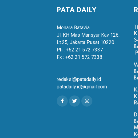
PATA DAILY
R
Menara Batavia
T
K
Jl. KH Mas Mansyur Kav 126,
S
Lt.25, Jakarta Pusat 10220
B
Ph : +62 21 572 7337
P
Fx : +62 21 572 7338
W
B
B
redaksi@patadaily.id
patadaily.id@gmail.com
K
K
R
D
B
M
K