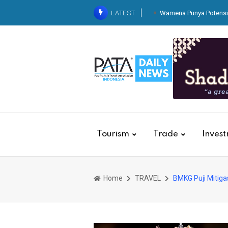
LATEST
Wamena Punya Potensi 
KAI Services Resm
Dari Balik Dapur Pegawai
Kereta
Belaj
Tingkatkan Standarisasi K
Basic Hospitality untuk 
Tourism
Trade
Inves
Home
TRAVEL
BMKG Puji Mitiga