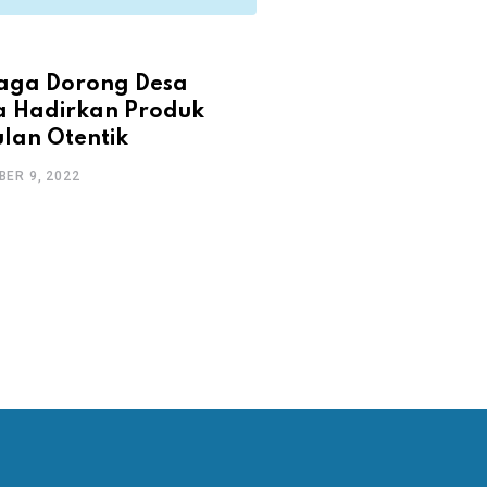
DESIGN
aga Dorong Desa
Terbang Bersama 
a Hadirkan Produk
DECEMBER 9, 2022
lan Otentik
ER 9, 2022