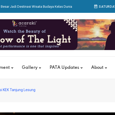
Besar Jadi Destinasi Wisata Budaya Kelas Dunia
SATURDAY
ikan Kantor dan Gudang Regional 8 Surabaya
 Bagian Produksi Bekerja Menyiapkan Sajian di
ar Aksara Nusantara di Acaraki
ualitas Pelayanan, KAI Services Gelar Training
Petugas Luxury Lounge
tment
Gallery
PATA Updates
About
si KEK Tanjung Lesung