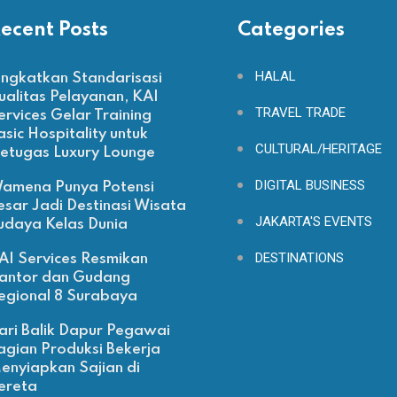
ecent Posts
Categories
HALAL
ingkatkan Standarisasi
ualitas Pelayanan, KAI
TRAVEL TRADE
ervices Gelar Training
asic Hospitality untuk
CULTURAL/HERITAGE
etugas Luxury Lounge
DIGITAL BUSINESS
amena Punya Potensi
esar Jadi Destinasi Wisata
JAKARTA'S EVENTS
udaya Kelas Dunia
DESTINATIONS
AI Services Resmikan
antor dan Gudang
egional 8 Surabaya
ari Balik Dapur Pegawai
agian Produksi Bekerja
enyiapkan Sajian di
ereta