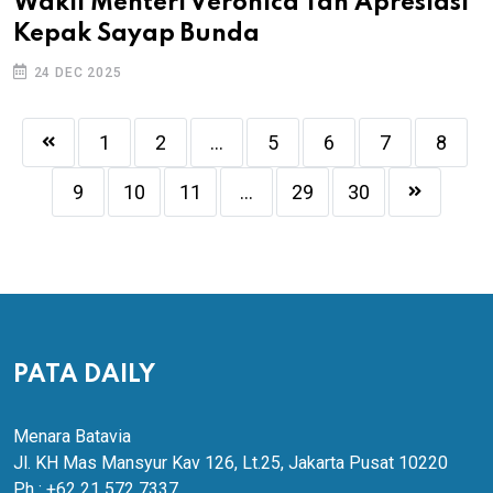
Wakil Menteri Veronica Tan Apresiasi
Kepak Sayap Bunda
24 DEC 2025
1
2
...
5
6
7
8
9
10
11
...
29
30
PATA DAILY
Menara Batavia
Jl. KH Mas Mansyur Kav 126, Lt.25, Jakarta Pusat 10220
Ph : +62 21 572 7337