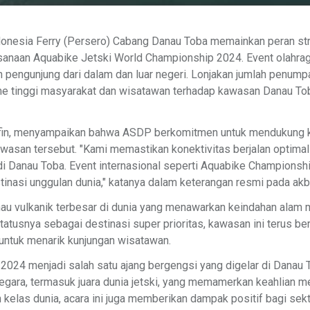
donesia Ferry (Persero) Cabang Danau Toba memainkan peran s
sanaan Aquabike Jetski World Championship 2024. Event olahraga
n pengunjung dari dalam dan luar negeri. Lonjakan jumlah penum
 tinggi masyarakat dan wisatawan terhadap kawasan Danau Toba,
ifin, menyampaikan bahwa ASDP berkomitmen untuk mendukung k
wasan tersebut. "Kami memastikan konektivitas berjalan optima
di Danau Toba. Event internasional seperti Aquabike Champions
asi unggulan dunia," katanya dalam keterangan resmi pada akbu
au vulkanik terbesar di dunia yang menawarkan keindahan alam 
statusnya sebagai destinasi super prioritas, kawasan ini terus b
untuk menarik kunjungan wisatawan.
024 menjadi salah satu ajang bergengsi yang digelar di Danau 
gara, termasuk juara dunia jetski, yang memamerkan keahlian me
 kelas dunia, acara ini juga memberikan dampak positif bagi sekto