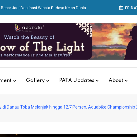
Besar Jadi Destinasi Wisata Budaya Kelas Dunia
FRIDA
ikan Kantor dan Gudang Regional 8 Surabaya
 Bagian Produksi Bekerja Menyiapkan Sajian di
ar Aksara Nusantara di Acaraki
ualitas Pelayanan, KAI Services Gelar Training
Petugas Luxury Lounge
tment
Gallery
PATA Updates
About
 di Danau Toba Melonjak hingga 12,7 Persen, Aquabike Championship 