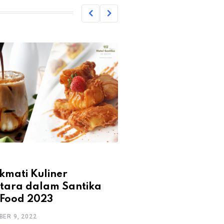
DESIGN
Dukung Stimulus
kmati Kuliner
Transportasi Leb
tara dalam Santika
ASDP Siap Hadirk
 Food 2023
Layanan Mudik L
ER 9, 2022