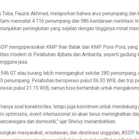
Toba, Fauzie Akhmad, melaporkan bahwa arus penumpang dan 
"Kami mencatat 4.116 penumpang dan 986 kendaraan melintasi li
nunjukkan peningkatan yang sejalan dengan tingginya minat mas
ASDP mengoperasikan KMP Ihan Batak dan KMP Pora-Pora, yang 
litas modern di Pelabuhan Ajibata dan Ambarita, seperti gedung te
engguna jasa.
 546 GT atau kurang lebih menngangkut sekitar 280 penumpang
80 penumpang. Pelabuhan beroperasi pukul 06.30 WIB, dan trip p
selesai pukul 21.15 WIB, namun bisa bertambah untuk mengakomo
hanya soal konektivitas, tetapi juga komitmen untuk mendukung
mi optimistis, event internasional ini akan terus meningkatkan da
mancanegara dan domestik," ujar Shelvy menambahkan.
ungkan masyarakat, wisatawan, dan destinasi unggulan, ASDP te