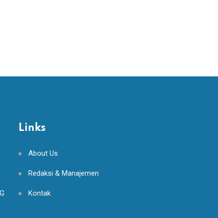
Aman dan Terjan
DECEMBER 9, 2022
Links
About Us
Redaksi & Manajemen
NG
Kontak