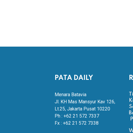
PATA DAILY
R
Menara Batavia
T
K
Jl. KH Mas Mansyur Kav 126,
S
Lt.25, Jakarta Pusat 10220
B
Ph : +62 21 572 7337
P
Fx : +62 21 572 7338
W