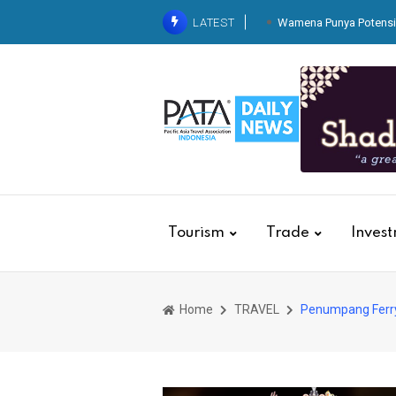
LATEST
Wamena Punya Potensi 
KAI Services Resm
Dari Balik Dapur Pegawai
Kereta
Belaj
Tingkatkan Standarisasi K
Basic Hospitality untuk 
Tourism
Trade
Inves
Home
TRAVEL
Penumpang Ferry