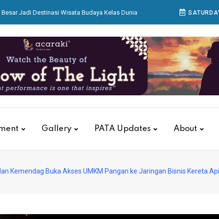
Besar Jadi Destinasi Wisata Budaya Kelas Dunia
SATURDAY
ikan Kantor dan Gudang Regional 8 Surabaya
 Bagian Produksi Bekerja Menyiapkan Sajian di
ar Aksara Nusantara di Acaraki
ualitas Pelayanan, KAI Services Gelar Training
Petugas Luxury Lounge
tment
Gallery
PATA Updates
About
 dan Kemendag Buka Akses UMKM Pangan ke Jaringan Bisnis Kereta Ap