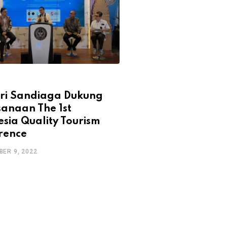
DESIGN
ri Sandiaga Dukung
Dukung PPKM Dar
sanaan The 1st
Sandiaga Instruks
sia Quality Tourism
Destinasi Wisata D
rence
Sementara
ER 9, 2022
DECEMBER 9, 2022