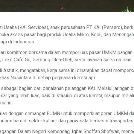
lti Usaha (KAI Services), anak perusahaan PT KAI (Persero), be
ka akses pasar bagi produk Usaha Mikro, Kecil, dan Meneng
api di Indonesia.
n dari komitmen bersama dalam memperluas pasar UMKM pangan l
 Loko Café Go, Gerbong Oleh-Oleh, serta layanan sales on train.
idi Astutik, mengatakan, kerja sama ini diharapkan dapat mempe
as Nusantara di setiap perjalanan kereta api.
ebagai bagian dari perjalanan pelanggan KAI. Melalui jaringan
ang lebih luas, baik di stasiun, di atas kereta, maupun melalui 
ma ini.
ejalan dengan semangat BUMN untuk memperkuat peran UMKM dala
omi baru di sektor kuliner dan pariwisata berbasis transportasi
rdagangan Dalam Negeri Kemendag, Iqbal Shoffan Shofwan, mene