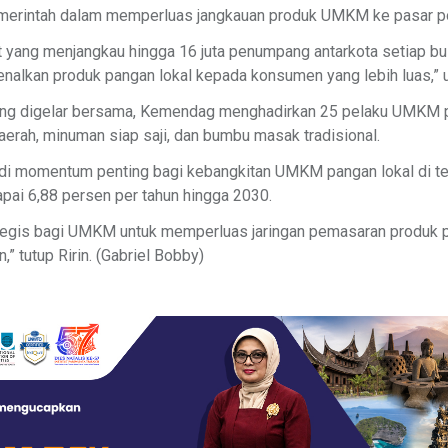
merintah dalam memperluas jangkauan produk UMKM ke pasar po
t yang menjangkau hingga 16 juta penumpang antarkota setiap bul
lkan produk pangan lokal kepada konsumen yang lebih luas,” uj
ang digelar bersama, Kemendag menghadirkan 25 pelaku UMKM 
erah, minuman siap saji, dan bumbu masak tradisional.
jadi momentum penting bagi kebangkitan UMKM pangan lokal di 
ai 6,88 persen per tahun hingga 2030.
rategis bagi UMKM untuk memperluas jaringan pemasaran produk 
,” tutup Ririn. (Gabriel Bobby)