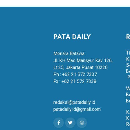
PATA DAILY
R
Menara Batavia
T
K
Jl. KH Mas Mansyur Kav 126,
S
Lt.25, Jakarta Pusat 10220
B
Ph : +62 21 572 7337
P
Fx : +62 21 572 7338
W
B
B
redaksi@patadaily.id
patadaily.id@gmail.com
K
K
R