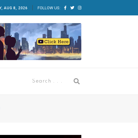
FOLLOW US:
, AUG 8, 2026
i