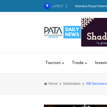
LATEST
Wamena Punya Potensi 
KAI Services Resm
Dari Balik Dapur Pegawai
Kereta
Belaj
Tingkatkan Standarisasi K
Basic Hospitality untuk 
Tourism
Trade
Inves
Home
Destination
KAI Services