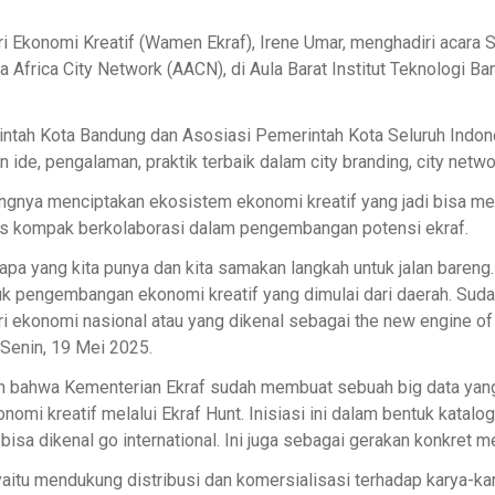
ri Ekonomi Kreatif (Wamen Ekraf), Irene Umar, menghadiri acara
 Africa City Network (AACN), di Aula Barat Institut Teknologi Ba
rintah Kota Bandung dan Asosiasi Pemerintah Kota Seluruh Indo
 ide, pengalaman, praktik terbaik dalam city branding, city networ
gnya menciptakan ekosistem ekonomi kreatif yang jadi bisa m
rus kompak berkolaborasi dalam pengembangan potensi ekraf.
pa yang kita punya dan kita samakan langkah untuk jalan bareng
tuk pengembangan ekonomi kreatif yang dimulai dari daerah. Sud
i ekonomi nasional atau yang dikenal sebagai the new engine of
Senin, 19 Mei 2025.
an bahwa Kementerian Ekraf sudah membuat sebuah big data yan
nomi kreatif melalui Ekraf Hunt. Inisiasi ini dalam bentuk kata
r bisa dikenal go international. Ini juga sebagai gerakan konkret
aitu mendukung distribusi dan komersialisasi terhadap karya-ka