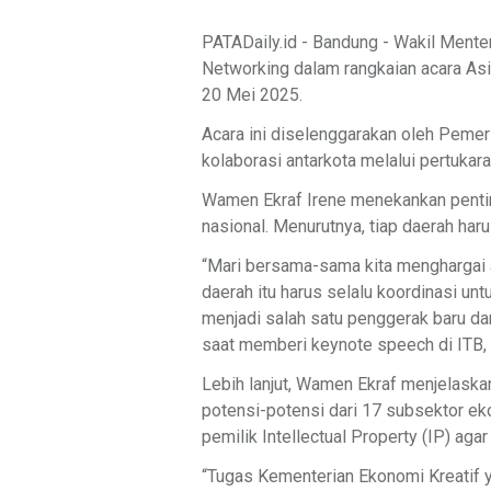
PATADaily.id - Bandung - Wakil Mente
Networking dalam rangkaian acara Asia
20 Mei 2025.
Acara ini diselenggarakan oleh Peme
kolaborasi antarkota melalui pertukaran
Wamen Ekraf Irene menekankan pentin
nasional. Menurutnya, tiap daerah ha
“Mari bersama-sama kita menghargai a
daerah itu harus selalu koordinasi un
menjadi salah satu penggerak baru dar
saat memberi keynote speech di ITB, 
Lebih lanjut, Wamen Ekraf menjelask
potensi-potensi dari 17 subsektor eko
pemilik Intellectual Property (IP) aga
“Tugas Kementerian Ekonomi Kreatif y