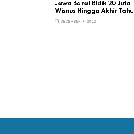
ltekpar Bali
Jawa Barat Bidik 20 Juta
em Informasi
Wisnus Hingga Akhir Tah
sa Wisata
DECEMBER 9, 2022