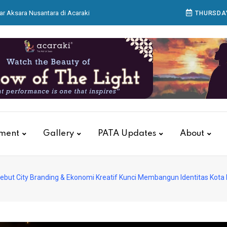
ar Aksara Nusantara di Acaraki
THURSDAY
 Matangkan Persiapan Pertamina Grand Prix of
as, KAI Services Gelar Pelatihan Tanggap Darurat
itions Group Buka IndoBeauty Expo 2026
 Bagian Produksi Bekerja Menyiapkan Sajian di
tment
Gallery
PATA Updates
About
but City Branding & Ekonomi Kreatif Kunci Membangun Identitas Kota 