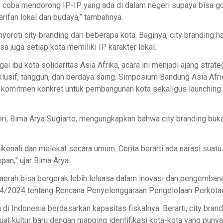
us coba mendorong IP-IP yang ada di dalam negeri supaya bisa go
arifan lokal dan budaya,” tambahnya.
yoroti city branding dari beberapa kota. Baginya, city branding h
isa juga setiap kota memiliki IP karakter lokal.
 ibu kota solidaritas Asia Afrika, acara ini menjadi ajang stra
lusif, tangguh, dan berdaya saing. Simposium Bandung Asia Afri
komitmen konkret untuk pembangunan kota sekaligus launching cu
ri, Bima Arya Sugiarto, mengungkapkan bahwa city branding bu
dikenali dan melekat secara umum. Cerita berarti ada narasi suatu 
pan,” ujar Bima Arya.
aerah bisa bergerak lebih leluasa dalam inovasi dan pengemba
24/2024 tentang Rencana Penyelenggaraan Pengelolaan Perkota
i Indonesia berdasarkan kapasitas fiskalnya. Berarti, city brand
uat kultur baru dengan mapping identifikasi kota-kota yang punya