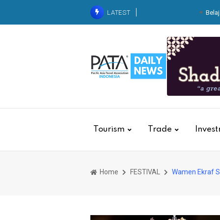
LATEST
Belaj
ITDC Group dan Polda NTB
Indonesia 2026
Kolaborasi dengan Basarn
Kebakaran
Krista Exhib
Dari Balik Dapur Pegawai
Kereta
Tourism
Trade
Inves
Home
FESTIVAL
Wamen Ekraf Se